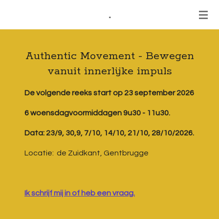
.
Ga
direct
naar
de
Authentic Movement - Bewegen
hoofdinhoud
vanuit innerlijke impuls
De volgende reeks start op 23 september 2026
6 woensdagvoormiddagen 9u30 - 11u30.
Data: 23/9, 30,9, 7/10, 14/10, 21/10, 28/10/2026.
Locatie: de Zuidkant, Gentbrugge
Ik schrijf mij in of heb een vraag.